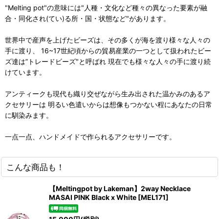
"Melting pot"の意味には"人種・文化など種々の異なった要素が融
合・同化され(てい)る所・国・状態など"があります。
世界中で産声を上げたビーズは、その多くが海を渡り様々な人々の
手に渡り、 16~17世紀頃からの貿易産業の一つとして扱われたビー
ズ達は”トレードビーズ"と呼ばれ 現在でも様々な人々の手に渡り続
けています。
アンティークも現代も織り交ぜながら生み出された温かみのあるア
クセサリーは 明るい色遣いからは想像もつかない程にあなたの日常
に馴染みます。
一点一点、ハンドメイドで作られるアクセサリーです。
こんな商品も！
【Meltingpot by Lakeman】2way Necklace
MASAI PINK Black x White
[
MEL171
]