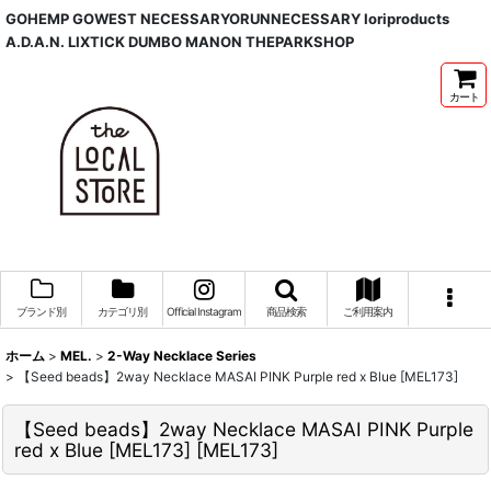
GOHEMP GOWEST NECESSARYORUNNECESSARY Ioriproducts
A.D.A.N. LIXTICK DUMBO MANON THEPARKSHOP
カート
ブランド別
カテゴリ別
Official Instagram
商品検索
ご利用案内
ホーム
>
MEL.
>
2-Way Necklace Series
>
【Seed beads】2way Necklace MASAI PINK Purple red x Blue [MEL173]
【Seed beads】2way Necklace MASAI PINK Purple
red x Blue [MEL173]
[
MEL173
]