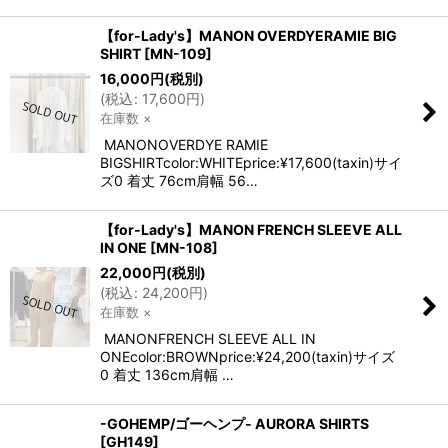
【for-Lady's】MANON OVERDYERAMIE BIG
SHIRT
[
MN-109
]
16,000
円
(税別)
(
税込
:
17,600
円
)
在庫数 ×
MANONOVERDYE RAMIE
BIGSHIRTcolor:WHITEprice:¥17,600(taxin)サイ
ズ0 着丈 76cm肩幅 56…
【for-Lady's】MANON FRENCH SLEEVE ALL
IN ONE
[
MN-108
]
22,000
円
(税別)
(
税込
:
24,200
円
)
在庫数 ×
MANONFRENCH SLEEVE ALL IN
ONEcolor:BROWNprice:¥24,200(taxin)サイズ
0 着丈 136cm肩幅 …
-GOHEMP/ゴーヘンプ- AURORA SHIRTS
[
GH149
]