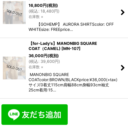
16,800
円
(税別)
(
税込
:
18,480
円
)
在庫数 ×
【GOHEMP】 AURORA SHIRTScolor: OFF
WHITEsize: FREEprice…
【for-Lady's】MANONBIG SQUARE
COAT（CAMEL)
[
MN-107
]
36,000
円
(税別)
(
税込
:
39,600
円
)
在庫数 ×
MANONBIG SQUARE
COATcolor:BROWN/BLACKprice:¥36,000(+tax)
サイズ0着丈115cm肩幅88cm身幅93cm袖丈
25cm着用:15…