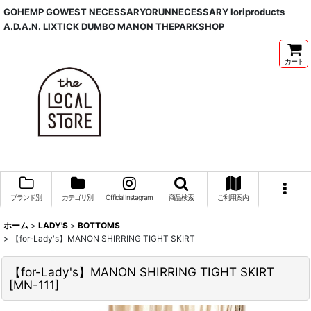
GOHEMP GOWEST NECESSARYORUNNECESSARY Ioriproducts
A.D.A.N. LIXTICK DUMBO MANON THEPARKSHOP
カート
ブランド別
カテゴリ別
Official Instagram
商品検索
ご利用案内
ホーム
>
LADY'S
>
BOTTOMS
>
【for-Lady's】MANON SHIRRING TIGHT SKIRT
【for-Lady's】MANON SHIRRING TIGHT SKIRT
[
MN-111
]