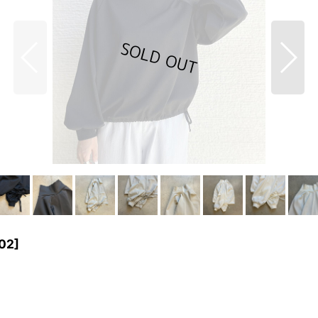
102
]