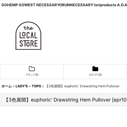
GOHEMP GOWEST NECESSARYORUNNECESSARY Ioriproducts A.D.
ブランド別
カテゴリ別
ホーム
>
LADY'S
>
TOPS
>
【3色展開】euphoric' Drawstring Hem Pullover
【3色展開】euphoric' Drawstring Hem Pullover
[
epr10