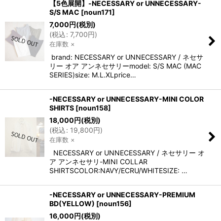
【5色展開】-NECESSARY or UNNECESSARY-
S/S MAC
[
noun171
]
7,000
円
(税別)
(
税込
:
7,700
円
)
在庫数 ×
brand: NECESSARY or UNNECESSARY / ネセサ
リー オア アンネセサリーmodel: S/S MAC (MAC
SERIES)size: M.L.XLprice…
-NECESSARY or UNNECESSARY-MINI COLOR
SHIRTS
[
noun158
]
18,000
円
(税別)
(
税込
:
19,800
円
)
在庫数 ×
NECESSARY or UNNECESSARY / ネセサリー オ
ア アンネセサリ-MINI COLLAR
SHIRTSCOLOR:NAVY/ECRU/WHITESIZE: …
-NECESSARY or UNNECESSARY-PREMIUM
BD(YELLOW)
[
noun156
]
16,000
円
(税別)