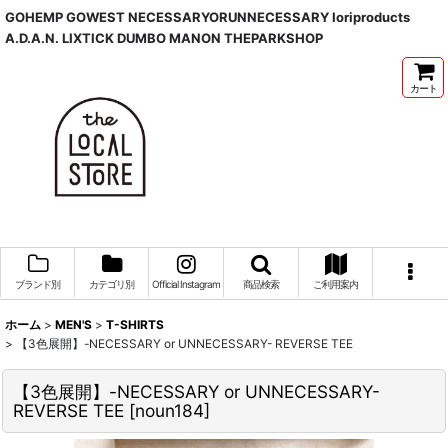
GOHEMP GOWEST NECESSARYORUNNECESSARY Ioriproducts
A.D.A.N. LIXTICK DUMBO MANON THEPARKSHOP
カート
ブランド別
カテゴリ別
Official Instagram
商品検索
ご利用案内
ホーム
>
MEN'S
>
T-SHIRTS
>
【3色展開】-NECESSARY or UNNECESSARY- REVERSE TEE
【3色展開】-NECESSARY or UNNECESSARY-
REVERSE TEE
[
noun184
]