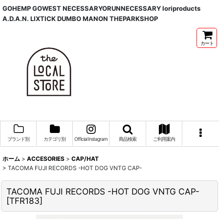
GOHEMP GOWEST NECESSARYORUNNECESSARY Ioriproducts
A.D.A.N. LIXTICK DUMBO MANON THEPARKSHOP
カート
ブランド別
カテゴリ別
Official Instagram
商品検索
ご利用案内
ホーム
>
ACCESORIES
>
CAP/HAT
>
TACOMA FUJI RECORDS -HOT DOG VNTG CAP-
TACOMA FUJI RECORDS -HOT DOG VNTG CAP-
[
TFR183
]