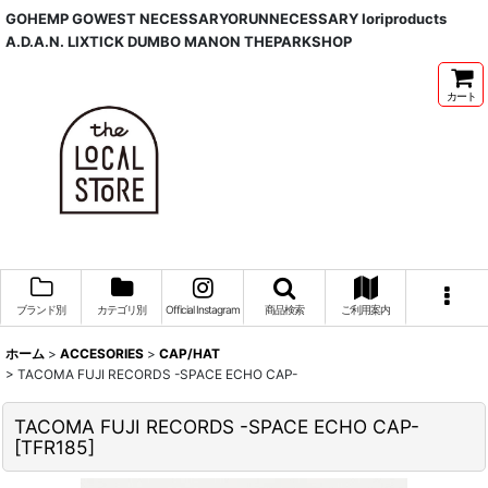
GOHEMP GOWEST NECESSARYORUNNECESSARY Ioriproducts
A.D.A.N. LIXTICK DUMBO MANON THEPARKSHOP
カート
ブランド別
カテゴリ別
Official Instagram
商品検索
ご利用案内
ホーム
>
ACCESORIES
>
CAP/HAT
>
TACOMA FUJI RECORDS -SPACE ECHO CAP-
TACOMA FUJI RECORDS -SPACE ECHO CAP-
[
TFR185
]