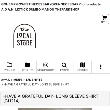
GOHEMP GOWEST NECESSARYORUNNECESSARY Ioriproducts
A.D.A.N. LIXTICK DUMBO MANON THEPARKSHOP
カート
ブランド別
カテゴリ別
Official Instagram
商品検索
ご利用案内
ホーム
>
MEN'S
>
L/S SHIRTS
>
-HAVE A GRATEFUL DAY- LONG SLEEVE SHIRT
-HAVE A GRATEFUL DAY- LONG SLEEVE SHIRT
[
GH214
]