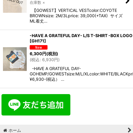
在庫数 ×
【GOWEST】VERTICAL VESTcolor:COYOTE
BROWNsize: 2M/3Lprice: 39,000(+TAX) サイズ
ML着丈…
-HAVE A GRATEFUL DAY- L/S T-SHIRT -BOX LOGO
[
GH171
]
6,300
円
(税別)
(
税込
:
6,930
円
)
-HAVE A GRATEFUL DAY-
GOHEMP/GOWESTsize:M/L/XLcolor:WHITE/BLACKpri
¥6,930-(税込） …
ホーム