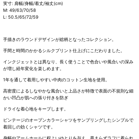
実寸: 肩幅/身幅/着丈/袖丈(cm)
M: 49/63/70/58
L: 50.5/65/72/59
手描きのラウンドデザインが総柄となったコレクション。
手間と時間のかかるシルクプリント仕上げにこだわりました。
インクジェットとは異なり、長く使うことで色合いや風合いの深み
が増し経年変化を楽しめます。
1
年を通して着用しやすい中肉のコットン生地を使用。
高密度によるしなやかな風合いと上品さが特徴で表面の不規則な細
かい凹凸が肌への張り付きを防ぎ
ドライな着心地をキープします。
ビンテージのオープンカラーシャツをサンプリングしたシンプルで
着回しの効くシャツです。
身幅やアームホールに程よいゆとりを与え、畏まらずラフに着られ