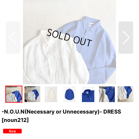
-N.O.U.N(Necessary or Unnecessary)- DRESS
[
noun212
]