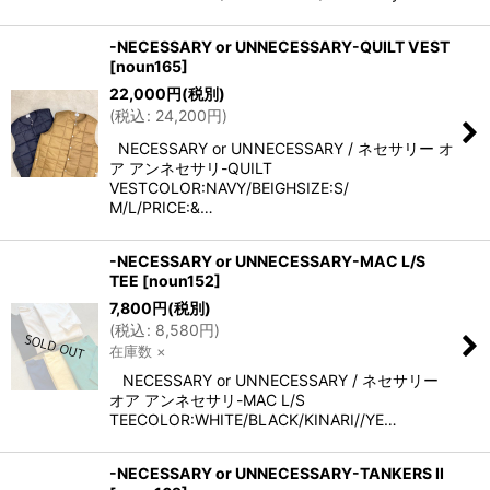
-NECESSARY or UNNECESSARY-QUILT VEST
[
noun165
]
22,000
円
(税別)
(
税込
:
24,200
円
)
NECESSARY or UNNECESSARY / ネセサリー オ
ア アンネセサリ-QUILT
VESTCOLOR:NAVY/BEIGHSIZE:S/
M/L/PRICE:&…
-NECESSARY or UNNECESSARY-MAC L/S
TEE
[
noun152
]
7,800
円
(税別)
(
税込
:
8,580
円
)
在庫数 ×
NECESSARY or UNNECESSARY / ネセサリー
オア アンネセサリ-MAC L/S
TEECOLOR:WHITE/BLACK/KINARI//YE…
-NECESSARY or UNNECESSARY-TANKERS II