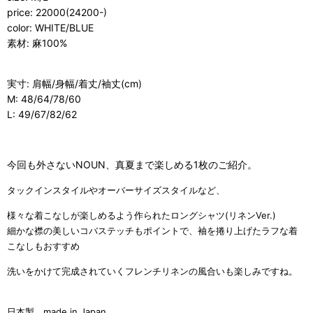
price: 22000(24200-)
color: WHITE/BLUE
素材: 麻100%
実寸: 肩幅/身幅/着丈/袖丈(cm)
M: 48/64/78/60
L: 49/67/82/62
今回も外さないNOUN、真夏まで楽しめる1枚のご紹介。
タックインスタイルやオーバーサイズスタイルなど、
様々な着こなしが楽しめるよう作られたロングシャツ(リネンVer.)
細かな襟の美しいコバステッチもポイントで、袖を捲り上げたラフな着
こなしもおすすめ
洗いをかけて完成されていくフレンチリネンの風合いも楽しみですね。
日本製 made in Japan