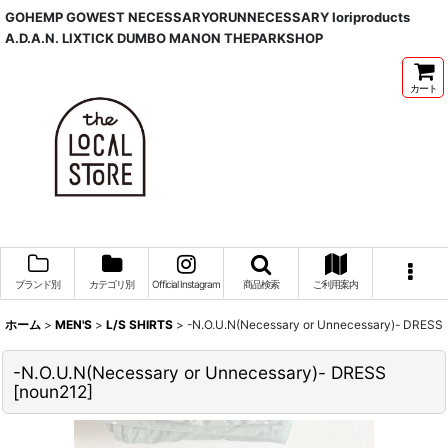
GOHEMP GOWEST NECESSARYORUNNECESSARY Ioriproducts
A.D.A.N. LIXTICK DUMBO MANON THEPARKSHOP
カート
ブランド別
カテゴリ別
Official Instagram
商品検索
ご利用案内
ホーム
>
MEN'S
>
L/S SHIRTS
>
-N.O.U.N(Necessary or Unnecessary)- DRESS
-N.O.U.N(Necessary or Unnecessary)- DRESS
[
noun212
]