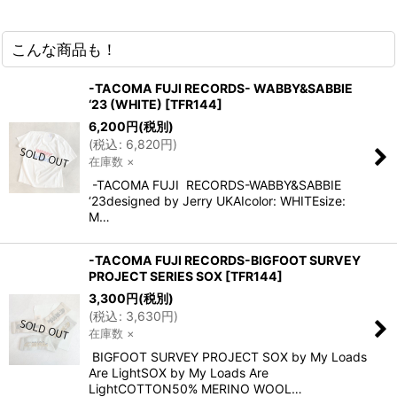
こんな商品も！
-TACOMA FUJI RECORDS- WABBY&SABBIE
‘23 (WHITE)
[
TFR144
]
6,200
円
(税別)
(
税込
:
6,820
円
)
在庫数 ×
-TACOMA FUJI RECORDS-WABBY&SABBIE
‘23designed by Jerry UKAIcolor: WHITEsize:
M…
-TACOMA FUJI RECORDS-BIGFOOT SURVEY
PROJECT SERIES SOX
[
TFR144
]
3,300
円
(税別)
(
税込
:
3,630
円
)
在庫数 ×
BIGFOOT SURVEY PROJECT SOX by My Loads
Are LightSOX by My Loads Are
LightCOTTON50% MERINO WOOL…