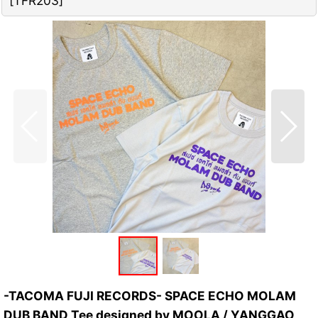
[
TFR203
]
-TACOMA FUJI RECORDS- SPACE ECHO MOLAM
DUB BAND Tee designed by MOOLA / YANGGAO