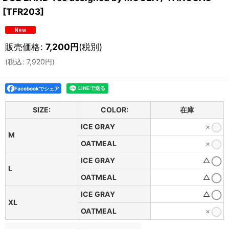
[
TFR203
]
販売価格
:
7,200
円
(税別)
(
税込
:
7,920
円
)
Facebookでシェア
SIZE:
COLOR:
在庫
ICE GRAY
×
M
OATMEAL
×
ICE GRAY
△
L
OATMEAL
△
ICE GRAY
△
XL
OATMEAL
×