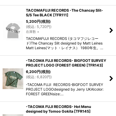
TACOMAFUJI RECORDS -The Chancay Slit-
S/S Tee BLACK
[
TFR111
]
5,200
円
(税別)
(
税込
:
5,720
円
)
在庫数 ×
TACOMAFUJI RECORDS (タコマフジレコー
ド)The Chancay Slit designed by Matt Leines
Matt Leines(マット・レイナス） 1980年生。…
-TACOMA FUJI RECORDS- BIGFOOT SURVEY
PROJECT LOGO (FOREST GREEN)
[
TFR143
]
6,200
円
(税別)
(
税込
:
6,820
円
)
-TACOMA FUJI RECORDS-BIGFOOT SURVEY
PROJECT LOGOdesigned by Jerry UKAIcolor:
FOREST GREENsize:…
-TACOMA FUJI RECORDS- Hot Menu
designed by Tomoo Gokita
[
TFR145
]