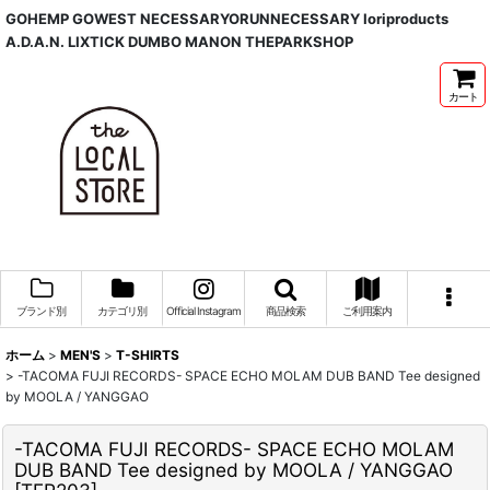
GOHEMP GOWEST NECESSARYORUNNECESSARY Ioriproducts
A.D.A.N. LIXTICK DUMBO MANON THEPARKSHOP
カート
ブランド別
カテゴリ別
Official Instagram
商品検索
ご利用案内
ホーム
>
MEN'S
>
T-SHIRTS
>
-TACOMA FUJI RECORDS- SPACE ECHO MOLAM DUB BAND Tee designed
by MOOLA / YANGGAO
-TACOMA FUJI RECORDS- SPACE ECHO MOLAM
DUB BAND Tee designed by MOOLA / YANGGAO