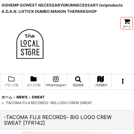
GOHEMP GOWEST NECESSARYORUNNECESSARY Ioriproducts
A.D.A.N. LIXTICK DUMBO MANON THEPARKSHOP
カート
ブランド別
カテゴリ別
Official Instagram
商品検索
ご利用案内
ホーム
>
MEN'S
>
SWEAT
>
-TACOMA FUJI RECORDS- BIG LOGO CREW SWEAT
-TACOMA FUJI RECORDS- BIG LOGO CREW
SWEAT
[
TFR142
]