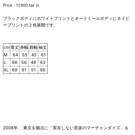
Price : 17,600 tax in
ブラックボディにホワイトプリントとオートミールボディにネイビ
ープリントの２色展開です。
cm
着丈
身幅
肩幅
袖丈
M
64
55
45
61
L
66
56
48
63
XL
69
61
51
66
2008年、 東京を拠点に「実在しない音楽のマーチャンダイズ」を