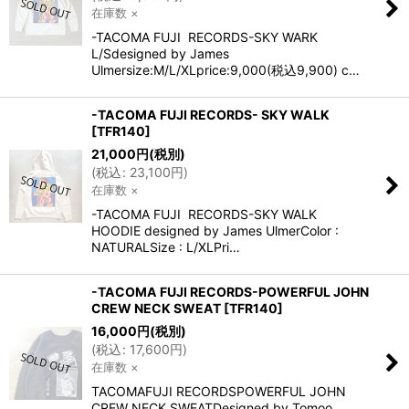
在庫数 ×
-TACOMA FUJI RECORDS-SKY WARK
L/Sdesigned by James
Ulmersize:M/L/XLprice:9,000(税込9,900) c…
-TACOMA FUJI RECORDS- SKY WALK
[
TFR140
]
21,000
円
(税別)
(
税込
:
23,100
円
)
在庫数 ×
-TACOMA FUJI RECORDS-SKY WALK
HOODIE designed by James UlmerColor :
NATURALSize : L/XLPri…
-TACOMA FUJI RECORDS-POWERFUL JOHN
CREW NECK SWEAT
[
TFR140
]
16,000
円
(税別)
(
税込
:
17,600
円
)
在庫数 ×
TACOMAFUJI RECORDSPOWERFUL JOHN
CREW NECK SWEATDesigned by Tomoo