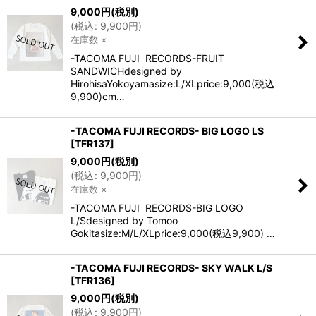
9,000
円
(税別)
(
税込
:
9,900
円
)
在庫数 ×
-TACOMA FUJI RECORDS-FRUIT
SANDWICHdesigned by
HirohisaYokoyamasize:L/XLprice:9,000(税込
9,900)cm…
-TACOMA FUJI RECORDS- BIG LOGO LS
[
TFR137
]
9,000
円
(税別)
(
税込
:
9,900
円
)
在庫数 ×
-TACOMA FUJI RECORDS-BIG LOGO
L/Sdesigned by Tomoo
Gokitasize:M/L/XLprice:9,000(税込9,900) …
-TACOMA FUJI RECORDS- SKY WALK L/S
[
TFR136
]
9,000
円
(税別)
(
税込
:
9,900
円
)