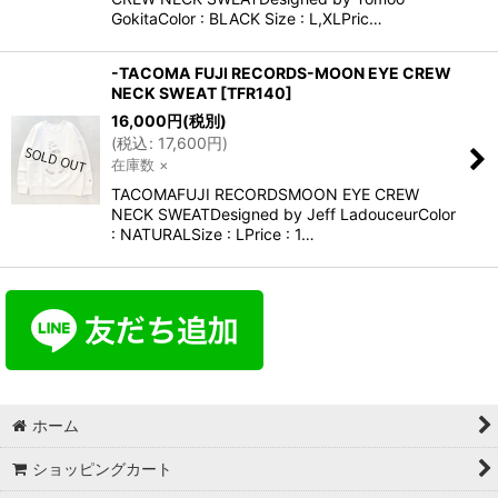
GokitaColor : BLACK Size : L,XLPric…
-TACOMA FUJI RECORDS-MOON EYE CREW
NECK SWEAT
[
TFR140
]
16,000
円
(税別)
(
税込
:
17,600
円
)
在庫数 ×
TACOMAFUJI RECORDSMOON EYE CREW
NECK SWEATDesigned by Jeff LadouceurColor
: NATURALSize : LPrice : 1…
ホーム
ショッピングカート