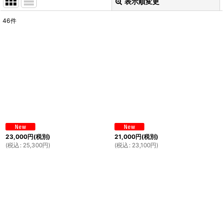
表示順変更
閉じる
46
件
表示数
:
並び順
:
絞り込む
23,000
円
(税別)
21,000
円
(税別)
(
税込
:
25,300
円
)
(
税込
:
23,100
円
)