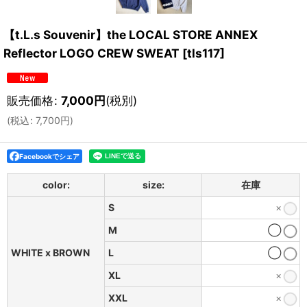
【t.L.s Souvenir】the LOCAL STORE ANNEX
Reflector LOGO CREW SWEAT
[
tls117
]
販売価格
:
7,000
円
(税別)
(
税込
:
7,700
円
)
Facebookでシェア
color:
size:
在庫
S
×
M
◯
WHITE x BROWN
L
◯
XL
×
XXL
×