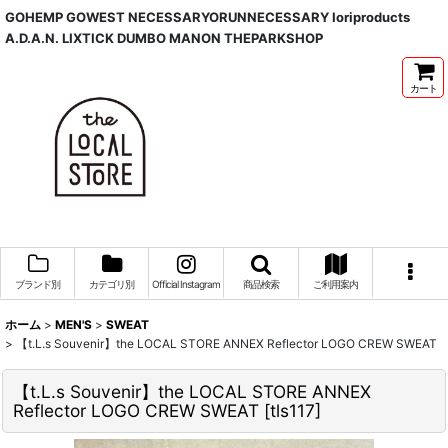
GOHEMP GOWEST NECESSARYORUNNECESSARY Ioriproducts
A.D.A.N. LIXTICK DUMBO MANON THEPARKSHOP
カート
ブランド別
カテゴリ別
Official Instagram
商品検索
ご利用案内
ホーム
>
MEN'S
>
SWEAT
>
【t.L.s Souvenir】the LOCAL STORE ANNEX Reflector LOGO CREW SWEAT
【t.L.s Souvenir】the LOCAL STORE ANNEX
Reflector LOGO CREW SWEAT
[
tls117
]