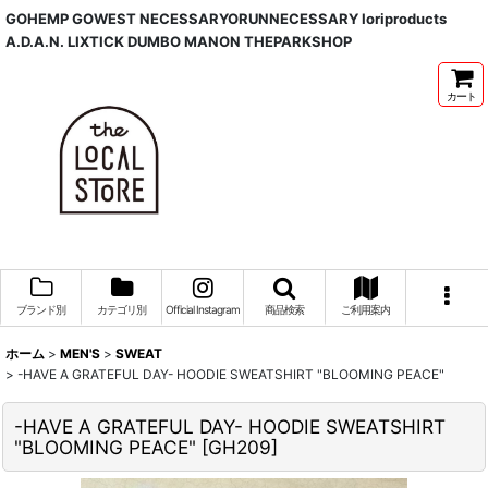
GOHEMP GOWEST NECESSARYORUNNECESSARY Ioriproducts
A.D.A.N. LIXTICK DUMBO MANON THEPARKSHOP
カート
ブランド別
カテゴリ別
Official Instagram
商品検索
ご利用案内
ホーム
>
MEN'S
>
SWEAT
>
-HAVE A GRATEFUL DAY- HOODIE SWEATSHIRT "BLOOMING PEACE"
-HAVE A GRATEFUL DAY- HOODIE SWEATSHIRT
"BLOOMING PEACE"
[
GH209
]