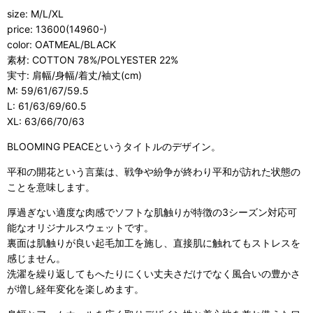
size: M/L/XL
price: 13600(14960-)
color: OATMEAL/BLACK
素材: COTTON 78%/POLYESTER 22%
実寸: 肩幅/身幅/着丈/袖丈(cm)
M: 59/61/67/59.5
L: 61/63/69/60.5
XL: 63/66/70/63
BLOOMING PEACE
というタイトルのデザイン。
平和の開花という言葉は、戦争や紛争が終わり平和が訪れた状態の
ことを意味します。
厚過ぎない適度な肉感でソフトな肌触りが特徴の
3
シーズン対応可
能なオリジナルスウェットです。
裏面は肌触りが良い起毛加工を施し、直接肌に触れてもストレスを
感じません。
洗濯を繰り返してもへたりにくい丈夫さだけでなく風合いの豊かさ
が増し経年変化を楽しめます。