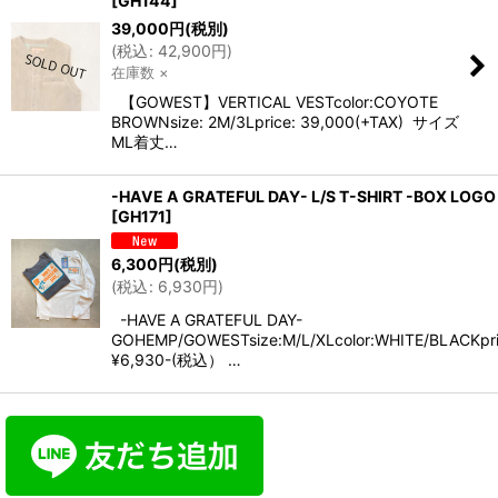
[
GH144
]
39,000
円
(税別)
(
税込
:
42,900
円
)
在庫数 ×
【GOWEST】VERTICAL VESTcolor:COYOTE
BROWNsize: 2M/3Lprice: 39,000(+TAX) サイズ
ML着丈…
-HAVE A GRATEFUL DAY- L/S T-SHIRT -BOX LOGO
[
GH171
]
6,300
円
(税別)
(
税込
:
6,930
円
)
-HAVE A GRATEFUL DAY-
GOHEMP/GOWESTsize:M/L/XLcolor:WHITE/BLACKpri
¥6,930-(税込） …