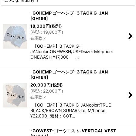
-GOHEMP ゴーヘンプ- 3 TACK G-JAN
[
GH166
]
18,000
円
(税別)
(
税込
:
19,800
円
)
在庫数 ×
【GOHEMP】3 TACK G-
JANcolor:ONEWASH/USEDsize: M/Lprice:
ONEWASH ¥17,000- …
-GOHEMP ゴーヘンプ- 3 TACK G-JAN
[
GH164
]
20,000
円
(税別)
(
税込
:
22,000
円
)
在庫数 ×
【GOHEMP】3 TACK G-JANcolor:TRUE
BLACK/BROWN SUGARsize: M/Lprice:
¥22,000- 素材：COT…
-GOWEST-ゴーウエスト-VERTICAL VEST