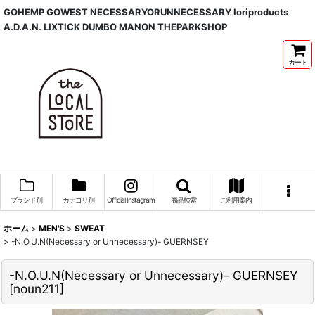
GOHEMP GOWEST NECESSARYORUNNECESSARY Ioriproducts
A.D.A.N. LIXTICK DUMBO MANON THEPARKSHOP
カート
ブランド別
カテゴリ別
Official Instagram
商品検索
ご利用案内
ホーム
>
MEN'S
>
SWEAT
>
-N.O.U.N(Necessary or Unnecessary)- GUERNSEY
-N.O.U.N(Necessary or Unnecessary)- GUERNSEY
[
noun211
]