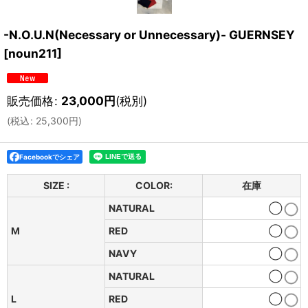
-N.O.U.N(Necessary or Unnecessary)- GUERNSEY
[
noun211
]
販売価格
:
23,000
円
(税別)
(
税込
:
25,300
円
)
Facebookでシェア
SIZE :
COLOR:
在庫
NATURAL
◯
M
RED
◯
NAVY
◯
NATURAL
◯
L
RED
◯