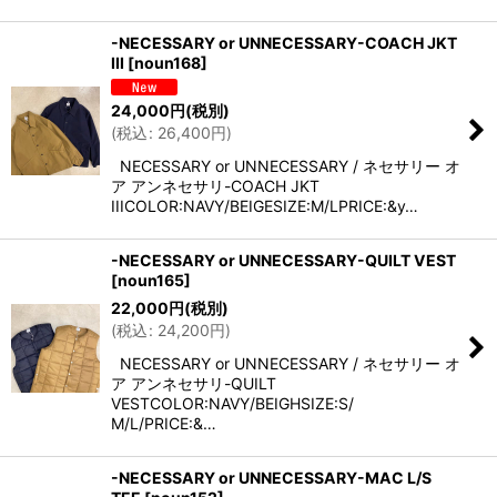
-NECESSARY or UNNECESSARY-COACH JKT
III
[
noun168
]
24,000
円
(税別)
(
税込
:
26,400
円
)
NECESSARY or UNNECESSARY / ネセサリー オ
ア アンネセサリ-COACH JKT
IIICOLOR:NAVY/BEIGESIZE:M/LPRICE:&y…
-NECESSARY or UNNECESSARY-QUILT VEST
[
noun165
]
22,000
円
(税別)
(
税込
:
24,200
円
)
NECESSARY or UNNECESSARY / ネセサリー オ
ア アンネセサリ-QUILT
VESTCOLOR:NAVY/BEIGHSIZE:S/
M/L/PRICE:&…
-NECESSARY or UNNECESSARY-MAC L/S