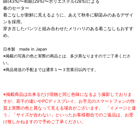
綿(43%)〜和紙(29%)〜ポリエステル(28%)による
春のセーター
着こなしが新鮮に見えるように、あえて秋冬に馴染みのあるデザイ
ンを採用。
穿き古したパンツと組み合わせたメリハリのある着こなしもおすす
め。
日本製 made in Japan
※掲載の写真の色と実際の商品とは、多少異なりますのでご了承くださ
い。
※商品発送の手配までは通常１〜３営業日以内です。
※掲載商品は出来るだけ現物と同じ色味になるよう撮影しておりま
すが、若干の違いやPCディスプレイ、お手元のスマートフォンの性
質上実際の色と異なって見える場合がございます。
「イメージと違
う」「サイズが合わない」といったお客様都合でのご返品は、お受
け致しかねますので予めご了承ください。