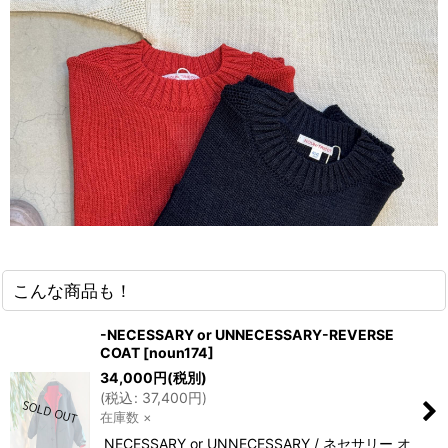
こんな商品も！
-NECESSARY or UNNECESSARY-REVERSE
COAT
[
noun174
]
34,000
円
(税別)
(
税込
:
37,400
円
)
在庫数 ×
NECESSARY or UNNECESSARY / ネセサリー オ