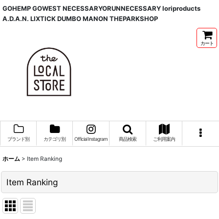
GOHEMP GOWEST NECESSARYORUNNECESSARY Ioriproducts
A.D.A.N. LIXTICK DUMBO MANON THEPARKSHOP
カート
ブランド別
カテゴリ別
Official Instagram
商品検索
ご利用案内
ホーム
>
Item Ranking
Item Ranking