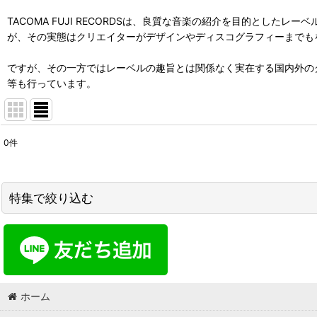
TACOMA FUJI RECORDSは、良質な音楽の紹介を目的としたレー
が、その実態はクリエイターがデザインやディスコグラフィーまでも
ですが、その一方ではレーベルの趣旨とは関係なく実在する国内外の
等も行っています。
0
件
表示数
:
並び順
:
特集で絞り込む
MEL.
GO HEMP・GO WEST
ホーム
NECESSARY or UNNECESSARY