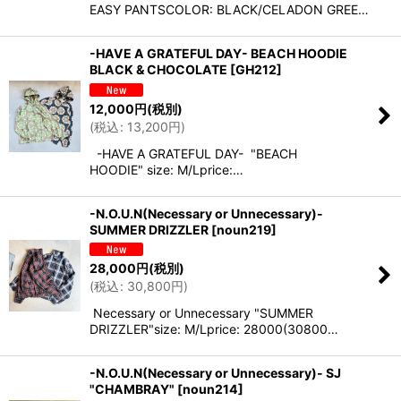
EASY PANTSCOLOR: BLACK/CELADON GREE…
-HAVE A GRATEFUL DAY- BEACH HOODIE
BLACK & CHOCOLATE
[
GH212
]
12,000
円
(税別)
(
税込
:
13,200
円
)
-HAVE A GRATEFUL DAY- "BEACH
HOODIE" size: M/Lprice:…
-N.O.U.N(Necessary or Unnecessary)-
SUMMER DRIZZLER
[
noun219
]
28,000
円
(税別)
(
税込
:
30,800
円
)
Necessary or Unnecessary "SUMMER
DRIZZLER"size: M/Lprice: 28000(30800…
-N.O.U.N(Necessary or Unnecessary)- SJ
"CHAMBRAY"
[
noun214
]