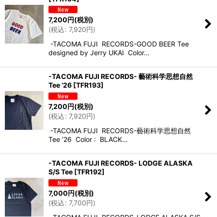
7,200
円
(税別)
(
税込
:
7,920
円
)
-TACOMA FUJI RECORDS-GOOD BEER Tee
designed by Jerry UKAI Color…
-TACOMA FUJI RECORDS- 藝術科学思想自然
Tee ’26
[
TFR193
]
7,200
円
(税別)
(
税込
:
7,920
円
)
-TACOMA FUJI RECORDS-藝術科学思想自然
Tee ’26 Color : BLACK…
-TACOMA FUJI RECORDS- LODGE ALASKA
S/S Tee
[
TFR192
]
7,000
円
(税別)
(
税込
:
7,700
円
)