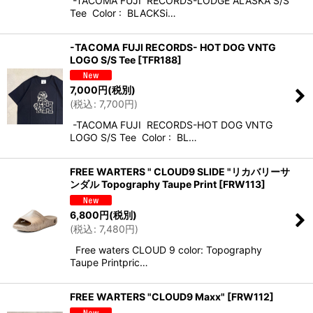
-TACOMA FUJI RECORDS-LODGE ALASKA S/S
Tee Color : BLACKSi…
-TACOMA FUJI RECORDS- HOT DOG VNTG
LOGO S/S Tee
[
TFR188
]
7,000
円
(税別)
(
税込
:
7,700
円
)
-TACOMA FUJI RECORDS-HOT DOG VNTG
LOGO S/S Tee Color : BL…
FREE WARTERS " CLOUD9 SLIDE "リカバリーサ
ンダル Topography Taupe Print
[
FRW113
]
6,800
円
(税別)
(
税込
:
7,480
円
)
Free waters CLOUD 9 color: Topography
Taupe Printpric…
FREE WARTERS "CLOUD9 Maxx"
[
FRW112
]