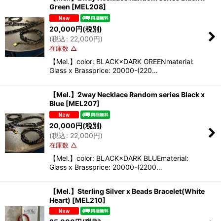
Green
[
MEL208
]
20,000
円
(税別)
(
税込
:
22,000
円
)
在庫数 △
【Mel.】color: BLACK×DARK GREENmaterial:
Glass x Brassprice: 20000-(220…
【Mel.】2way Necklace Random series Black x
Blue
[
MEL207
]
20,000
円
(税別)
(
税込
:
22,000
円
)
在庫数 △
【Mel.】color: BLACK×DARK BLUEmaterial:
Glass x Brassprice: 20000-(2200…
【Mel.】Sterling Silver x Beads Bracelet(White
Heart)
[
MEL210
]