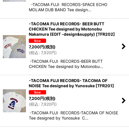
-TACOMA FUJI RECORDS-SPACE ECHO
MOLAM DUB BAND Tee design…
-TACOMA FUJI RECORDS- BEER BUTT
CHICKEN Tee designed by Motonobu
Nakamura (EDIT -design&supply)
[
TFR202
]
7,200
円
(税別)
(
税込
:
7,920
円
)
-TACOMA FUJI RECORDS-BEER BUTT
CHICKEN Tee designed by Motonobu…
-TACOMA FUJI RECORDS- TACOMA OF
NOISE Tee designed by Yunosuke
[
TFR201
]
7,200
円
(税別)
(
税込
:
7,920
円
)
-TACOMA FUJI RECORDS-TACOMA OF NOISE
Tee designed by Yunosuke C…