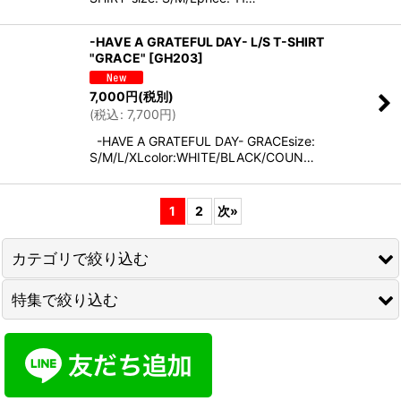
-HAVE A GRATEFUL DAY- L/S T-SHIRT
"GRACE"
[
GH203
]
7,000
円
(税別)
(
税込
:
7,700
円
)
-HAVE A GRATEFUL DAY- GRACEsize:
S/M/L/XLcolor:WHITE/BLACK/COUN…
1
2
次
»
カテゴリで絞り込む
特集で絞り込む
MEN'S
LADY'S
MEL.
KIDS
GO HEMP・GO WEST