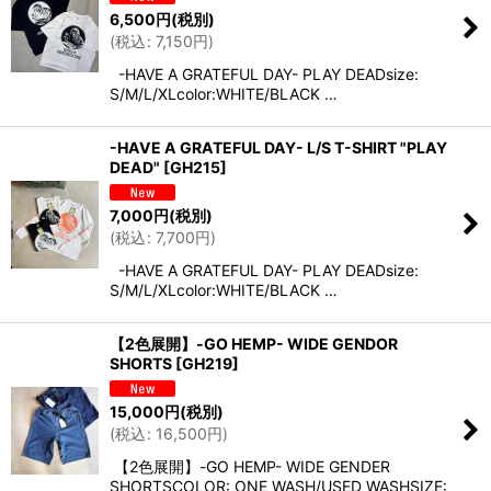
6,500
円
(税別)
(
税込
:
7,150
円
)
-HAVE A GRATEFUL DAY- PLAY DEADsize:
S/M/L/XLcolor:WHITE/BLACK …
-HAVE A GRATEFUL DAY- L/S T-SHIRT "PLAY
DEAD"
[
GH215
]
7,000
円
(税別)
(
税込
:
7,700
円
)
-HAVE A GRATEFUL DAY- PLAY DEADsize:
S/M/L/XLcolor:WHITE/BLACK …
【2色展開】-GO HEMP- WIDE GENDOR
SHORTS
[
GH219
]
15,000
円
(税別)
(
税込
:
16,500
円
)
【2色展開】-GO HEMP- WIDE GENDER
SHORTSCOLOR: ONE WASH/USED WASHSIZE: