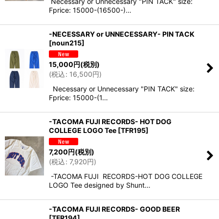
Necessary or Unnecessary "PIN TACK" size:
Fprice: 15000-(16500-)…
-NECESSARY or UNNECESSARY- PIN TACK
[
noun215
]
15,000
円
(税別)
(
税込
:
16,500
円
)
Necessary or Unnecessary "PIN TACK" size:
Fprice: 15000-(1…
-TACOMA FUJI RECORDS- HOT DOG
COLLEGE LOGO Tee
[
TFR195
]
7,200
円
(税別)
(
税込
:
7,920
円
)
-TACOMA FUJI RECORDS-HOT DOG COLLEGE
LOGO Tee designed by Shunt…
-TACOMA FUJI RECORDS- GOOD BEER
[
TFR194
]