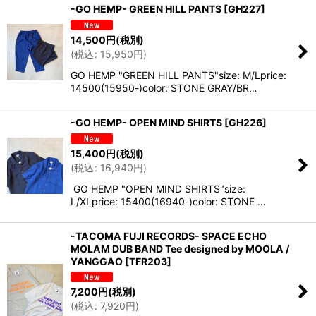
-GO HEMP- GREEN HILL PANTS
[
GH227
]
14,500
円
(税別)
(
税込
:
15,950
円
)
GO HEMP "GREEN HILL PANTS"size: M/Lprice:
14500(15950-)color: STONE GRAY/BR…
-GO HEMP- OPEN MIND SHIRTS
[
GH226
]
15,400
円
(税別)
(
税込
:
16,940
円
)
GO HEMP "OPEN MIND SHIRTS"size:
L/XLprice: 15400(16940-)color: STONE …
-TACOMA FUJI RECORDS- SPACE ECHO
MOLAM DUB BAND Tee designed by MOOLA /
YANGGAO
[
TFR203
]
7,200
円
(税別)
(
税込
:
7,920
円
)