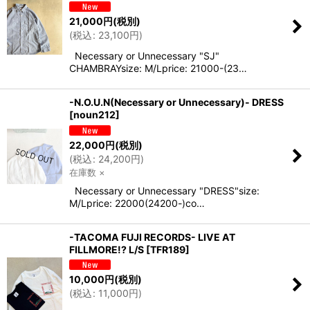
21,000
円
(税別)
(
税込
:
23,100
円
)
Necessary or Unnecessary "SJ"
CHAMBRAYsize: M/Lprice: 21000-(23…
-N.O.U.N(Necessary or Unnecessary)- DRESS
[
noun212
]
22,000
円
(税別)
(
税込
:
24,200
円
)
在庫数 ×
Necessary or Unnecessary "DRESS"size:
M/Lprice: 22000(24200-)co…
-TACOMA FUJI RECORDS- LIVE AT
FILLMORE!? L/S
[
TFR189
]
10,000
円
(税別)
(
税込
:
11,000
円
)