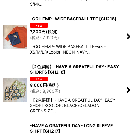
S/M/…
-GO HEMP- WIDE BASEBALL TEE
[
GH216
]
7,200
円
(税別)
(
税込
:
7,920
円
)
-GO HEMP- WIDE BASEBALL TEEsize:
XS/M/L/XLcolor: NEON NAVY…
【2色展開】-HAVE A GREATFUL DAY- EASY
SHORTS
[
GH218
]
8,000
円
(税別)
(
税込
:
8,800
円
)
【2色展開】-HAVE A GREATFUL DAY- EASY
SHORTSCOLOR: BLACK/CELADON
GREENSIZE…
-HAVE A GRATEFUL DAY- LONG SLEEVE
SHIRT
[
GH217
]