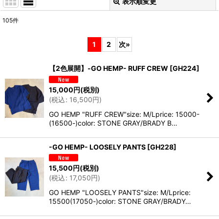
表示順変更
閉じる
105
件
表示数
:
1
2
次
»
並び順
:
【2色展開】-GO HEMP- RUFF CREW
[
GH224
]
絞り込む
15,000
円
(税別)
(
税込
:
16,500
円
)
GO HEMP "RUFF CREW"size: M/Lprice: 15000-
(16500-)color: STONE GRAY/BRADY B…
-GO HEMP- LOOSELY PANTS
[
GH228
]
15,500
円
(税別)
(
税込
:
17,050
円
)
GO HEMP "LOOSELY PANTS"size: M/Lprice:
15500(17050-)color: STONE GRAY/BRADY…