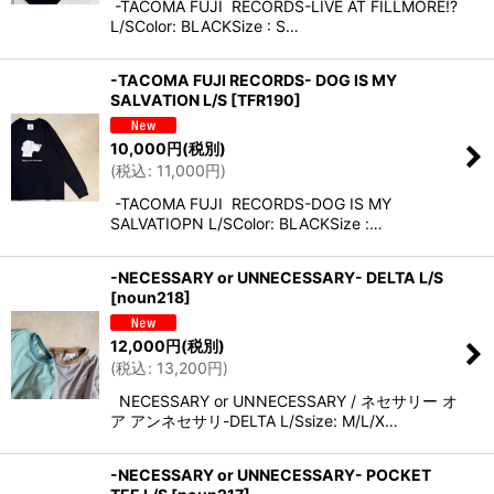
-TACOMA FUJI RECORDS-LIVE AT FILLMORE!?
L/SColor: BLACKSize : S…
-TACOMA FUJI RECORDS- DOG IS MY
SALVATION L/S
[
TFR190
]
10,000
円
(税別)
(
税込
:
11,000
円
)
-TACOMA FUJI RECORDS-DOG IS MY
SALVATIOPN L/SColor: BLACKSize :…
-NECESSARY or UNNECESSARY- DELTA L/S
[
noun218
]
12,000
円
(税別)
(
税込
:
13,200
円
)
NECESSARY or UNNECESSARY / ネセサリー オ
ア アンネセサリ-DELTA L/Ssize: M/L/X…
-NECESSARY or UNNECESSARY- POCKET