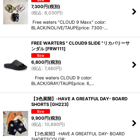
7,300
円
(税別)
(
税込
:
8,030
円
)
Free waters "CLOUD 9 Maxx" color:
BLACK/NOLIVE/TAUPEprice: 7300-…
FREE WARTERS " CLOUD9 SLIDE "リカバリーサ
ンダル
[
FRW111
]
6,800
円
(税別)
(
税込
:
7,480
円
)
Free waters CLOUD 9 color:
BLACK/GRAY/TAUPEprice: 6,…
【3色展開】-HAVE A GREATFUL DAY- BOARD
SHORTS
[
GH223
]
9,900
円
(税別)
(
税込
:
10,890
円
)
【3色展開】-HAVE A GREATFUL DAY- BOARD
SHORTSCOLOR: