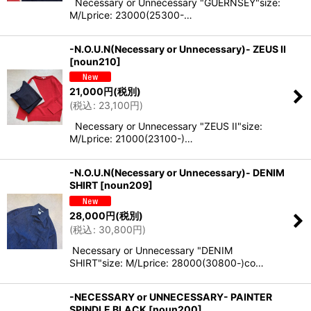
Necessary or Unnecessary "GUERNSEY"size:
M/Lprice: 23000(25300-…
-N.O.U.N(Necessary or Unnecessary)- ZEUS II
[
noun210
]
21,000
円
(税別)
(
税込
:
23,100
円
)
Necessary or Unnecessary "ZEUS II"size:
M/Lprice: 21000(23100-)…
-N.O.U.N(Necessary or Unnecessary)- DENIM
SHIRT
[
noun209
]
28,000
円
(税別)
(
税込
:
30,800
円
)
Necessary or Unnecessary "DENIM
SHIRT"size: M/Lprice: 28000(30800-)co…
-NECESSARY or UNNECESSARY- PAINTER
SPINDLE BLACK
[
noun200
]