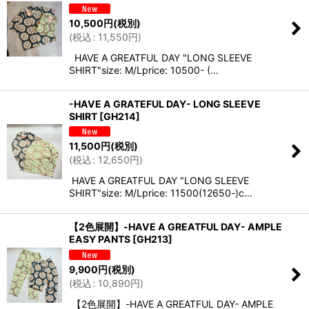
10,500
円
(税別)
(
税込
:
11,550
円
)
HAVE A GREATFUL DAY "LONG SLEEVE
SHIRT"size: M/Lprice: 10500- (…
-HAVE A GRATEFUL DAY- LONG SLEEVE
SHIRT
[
GH214
]
11,500
円
(税別)
(
税込
:
12,650
円
)
HAVE A GREATFUL DAY "LONG SLEEVE
SHIRT"size: M/Lprice: 11500(12650-)c…
【2色展開】-HAVE A GREATFUL DAY- AMPLE
EASY PANTS
[
GH213
]
9,900
円
(税別)
(
税込
:
10,890
円
)
【2色展開】-HAVE A GREATFUL DAY- AMPLE