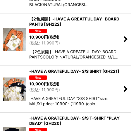
BLACK/NATURAL/ORANGESI…
【2色展開】-HAVE A GREATFUL DAY- BOARD
PANTS
[
GH222
]
10,900
円
(税別)
(
税込
:
11,990
円
)
【2色展開】-HAVE A GREATFUL DAY- BOARD
PANTSCOLOR: NATURAL/ORANGESIZE: M/L…
-HAVE A GRATEFUL DAY- S/S SHIRT
[
GH221
]
10,900
円
(税別)
(
税込
:
11,990
円
)
HAVE A GREATFUL DAY "S/S SHIRT"size:
M/L/XLprice: 10900- (11990-)colo…
-HAVE A GRATEFUL DAY- S/S T-SHIRT "PLAY
DEAD"
[
GH220
]