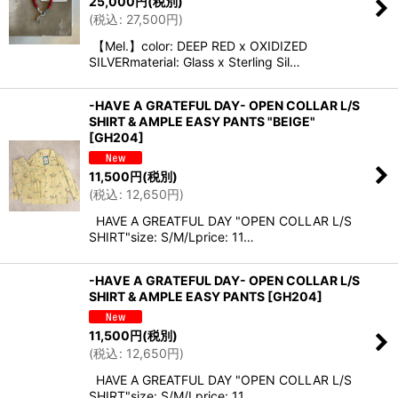
25,000
円
(税別)
(
税込
:
27,500
円
)
【Mel.】color: DEEP RED x OXIDIZED
SILVERmaterial: Glass x Sterling Sil…
-HAVE A GRATEFUL DAY- OPEN COLLAR L/S
SHIRT & AMPLE EASY PANTS "BEIGE"
[
GH204
]
11,500
円
(税別)
(
税込
:
12,650
円
)
HAVE A GREATFUL DAY "OPEN COLLAR L/S
SHIRT"size: S/M/Lprice: 11…
-HAVE A GRATEFUL DAY- OPEN COLLAR L/S
SHIRT & AMPLE EASY PANTS
[
GH204
]
11,500
円
(税別)
(
税込
:
12,650
円
)
HAVE A GREATFUL DAY "OPEN COLLAR L/S
SHIRT"size: S/M/Lprice: 11…