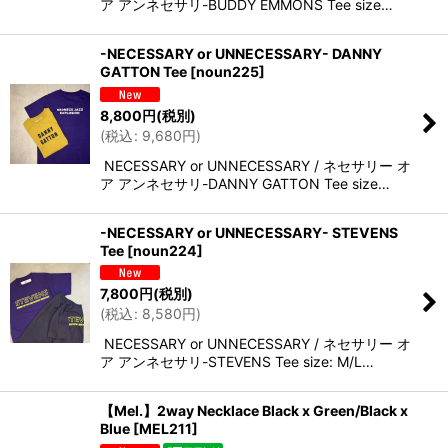
ア アンネセサリ-BUDDY EMMONS Tee size…
-NECESSARY or UNNECESSARY- DANNY
GATTON Tee
[
noun225
]
8,800
円
(税別)
(
税込
:
9,680
円
)
NECESSARY or UNNECESSARY / ネセサリー オ
ア アンネセサリ-DANNY GATTON Tee size…
-NECESSARY or UNNECESSARY- STEVENS
Tee
[
noun224
]
7,800
円
(税別)
(
税込
:
8,580
円
)
NECESSARY or UNNECESSARY / ネセサリー オ
ア アンネセサリ-STEVENS Tee size: M/L…
【Mel.】2way Necklace Black x Green/Black x
Blue
[
MEL211
]