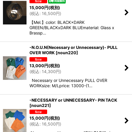
15,000
円
(税別)
(
税込
:
16,500
円
)
【Mel.】color: BLACK×DARK
GREEN/BLACKxDARK BLUEmaterial: Glass x
Brassp…
-N.O.U.N(Necessary or Unnecessary)- PULL
OVER WORK
[
noun220
]
13,000
円
(税別)
(
税込
:
14,300
円
)
Necessary or Unnecessary PULL OVER
WORKsize: M/Lprice: 13000-(1…
-NECESSARY or UNNECESSARY- PIN TACK
[
noun221
]
15,000
円
(税別)
(
税込
:
16,500
円
)