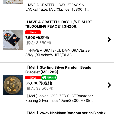
HAVE A GRATEFUL DAY "TRACKIN
JACKET"size: M/L/XLprice: 15800 (1…
-HAVE A GRATEFUL DAY- L/S T-SHIRT
"BLOOMING PEACE"
[
GH208
]
7,600
円
(税別)
(
税込
:
8,360
円
)
-HAVE A GRATEFUL DAY- GRACEsize:
S/M/L/XLcolor:WHITE/BLAC…
【Mel.】Sterling Silver Random Beads
Bracelet
[
MEL209
]
35,000
円
(税別)
(
税込
:
38,500
円
)
【Mel.】color: OXIDIZED SILVERmaterial:
Sterling Silverprice: 19cm/35000-(385…
【Mel.】2way Necklace Random series Black x